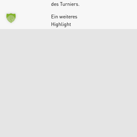
des Turniers.
Ein weiteres
Highlight
abseits des
Sports: Als
Fokuspartner
von Clevertouch
war KMP mit
einem eigenen
Clevertouch-
Totem direkt vor
Ort vertreten
und konnte so
auch die
digitale
Kompetenz und
Markenpräsenz