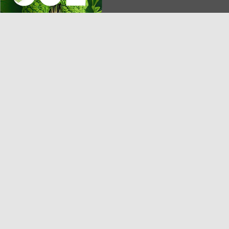
KMP AG
Postfach 1250
84302 Eggenfelden
Deutschland
E-Mail: info@kmp.com
Telefon: +49 8721 773-0
Telefax: +49 8721 773-249
Service-Hotline: 0180 20 20 800*
*6 ct/Anruf aus dem deutschen Festnetz. Aus dem Mobilfunknetz
max. 42 ct/Min.
Kontakt
AGB
Karriere
Impressum
Downloads
Datenschutz